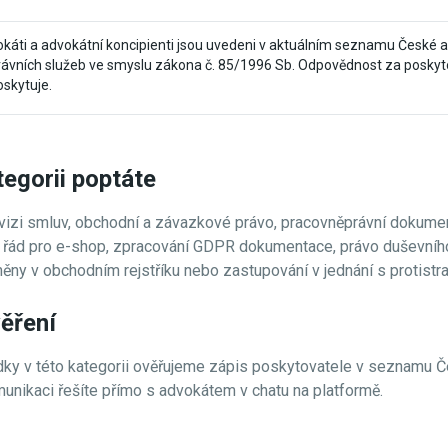
okáti a advokátní koncipienti jsou uvedeni v aktuálním seznamu České 
ávních služeb ve smyslu zákona č. 85/1996 Sb. Odpovědnost za poskyt
oskytuje.
tegorii poptáte
evizi smluv, obchodní a závazkové právo, pracovněprávní dokume
řád pro e-shop, zpracování GDPR dokumentace, právo duševního v
ěny v obchodním rejstříku nebo zastupování v jednání s protistr
ěření
dky v této kategorii ověřujeme zápis poskytovatele v seznamu 
unikaci řešíte přímo s advokátem v chatu na platformě.