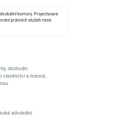
advokátní komory. Projectwave
ování právních služeb nese
nty, obchodní
lastnictví a licence,
anou.
České advokátní