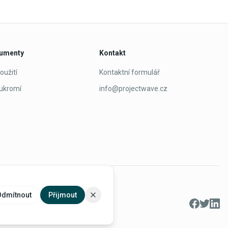
kumenty
Kontakt
oužití
Kontaktní formulář
ukromí
info@projectwave.cz
Odmítnout
Přijmout